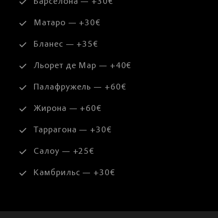
Барселона — +30€
Матаро — +30€
Бланес — +35€
Льорет де Мар — +40€
Палафружель — +60€
Жирона — +60€
Таррагона — +30€
Салоу — +25€
Камбрильс — +30€